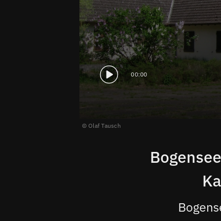
00:00
Olaf Tausch
Bogensee:
Ka
Bogense