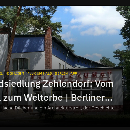
EL
HIGHLIGHT
FLUX UM HALB
BERLIN
APP
dsiedlung Zehlendorf: Vom
 zum Welterbe | Berliner
flache Dächer und ein Architekturstreit, der Geschichte
el