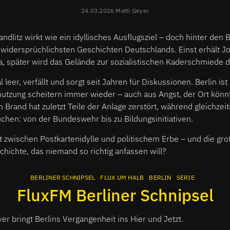
24.03.2026 Matti Geyer
dlitz wirkt wie ein idyllisches Ausflugsziel – doch hinter den 
r widersprüchlichsten Geschichten Deutschlands. Einst erhält 
la, später wird das Gelände zur sozialistischen Kaderschmiede
 leer, verfällt und sorgt seit Jahren für Diskussionen. Berlin is
nutzung scheitern immer wieder – auch aus Angst, der Ort kön
 Brand hat zuletzt Teile der Anlage zerstört, während gleichzei
chen: von der Bundeswehr bis zu Bildungsinitiativen.
Ort zwischen Postkartenidylle und politischem Erbe – und die gr
hichte, das niemand so richtig anfassen will?
BERLINER SCHNIPSEL
FLUX UM HALB
BERLIN
SERIE
FluxFM Berliner Schnipsel
er bringt Berlins Vergangenheit ins Hier und Jetzt.