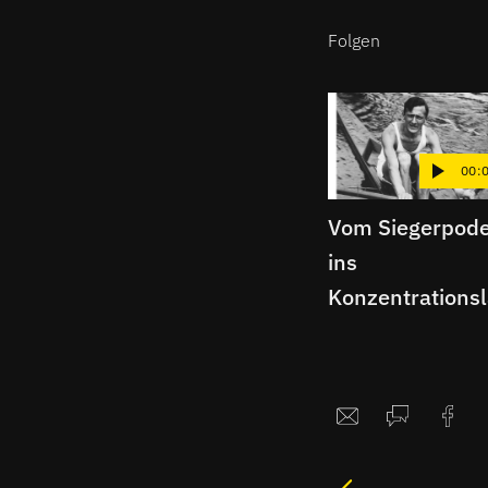
Folgen
00:
Vom Siegerpode
ins
Konzentrations
er | Berliner
Schnipsel