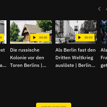
00
00:00
00:00
st
Die russische
Als Berlin fast den
Al
Kolonie vor den
Dritten Weltkrieg
Fr
lag
Toren Berlins |
auslöste | Berliner
get
Berliner Schnipsel
Schnipsel
| B
Sc