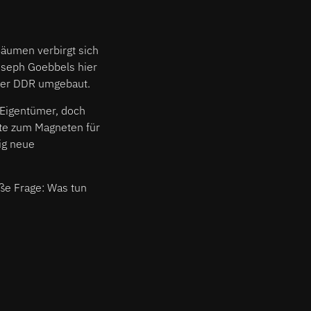
Bäumen verbirgt sich
Joseph Goebbels hier
 der DDR umgebaut.
t Eigentümer, doch
nte zum Magneten für
tig neue
oße Frage: Was tun