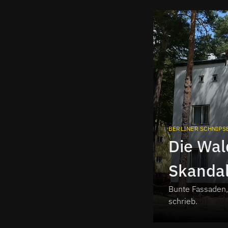
BERLINER SCHNIPS
Die Wal
Skandal
Bunte Fassaden, 
Schnips
schrieb.